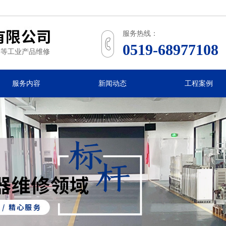
常
服务热线：
0519-68977108
州
屏等工业产品维修
瑞
琥
服务内容
新闻动态
工程案例
自
动
化
技
术
有
限
公
司