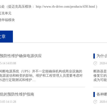
出处（提迈克高压模块：
http://www.rh-drive.com/products/430.html
)
迈克单元
德华福模块
文章
：预防性维护确保电源供应
为什
5-14 14:03:08
2020-
间断电源系统（UPS）并不一定能确保机构或商业设施的
断路器是
电源波动和畸变的影响。维护和工程管理人员需要考虑对
修复它的
PS进行定期测试和维护…
成为可能
系统的预防性维护指南
各种
3-05 14:11:28
2020-