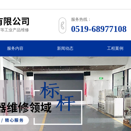
常
服务热线：
0519-68977108
州
屏等工业产品维修
瑞
琥
服务内容
新闻动态
工程案例
自
动
化
技
术
有
限
公
司