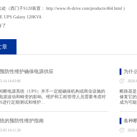
处（西门子S120装置：
http://www.rh-drive.com/products/464.html
)
E UPS Galaxy 120KVA
有了
文章
：预防性维护确保电源供应
为什
5-14 14:03:08
2020-
间断电源系统（UPS）并不一定能确保机构或商业设施的
断路器是
电源波动和畸变的影响。维护和工程管理人员需要考虑对
修复它的
PS进行定期测试和维护…
成为可能
系统的预防性维护指南
各种
3-05 14:11:28
2020-